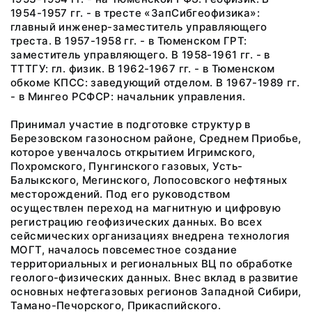
1954-1957 гг. - в тресте «ЗапСибгеофизика»:
главный инженер-заместитель управляющего
треста. В 1957-1958 гг. - в Тюменском ГРТ:
заместитель управляющего. В 1958-1961 гг. - в
ТТТГУ: гл. физик. В 1962-1967 гг. - в Тюменском
обкоме КПСС: заведующий отделом. В 1967-1989 гг.
- в Мингео РСФСР: начальник управления.
Принимал участие в подготовке структур в
Березовском газоносном районе, Среднем Приобье,
которое увенчалось открытием Игримского,
Похромского, Пунгинского газовых, Усть-
Балыкского, Мегинского, Лопосовского нефтяных
месторождений. Под его руководством
осуществлен переход на магнитную и цифровую
регистрацию геофизических данных. Во всех
сейсмических организациях внедрена технология
МОГТ, началось повсеместное создание
территориальных и региональных ВЦ по обработке
геолого-физических данных. Внес вклад в развитие
основных нефтегазовых регионов Западной Сибири,
Тамано-Печорского, Прикаспийского.