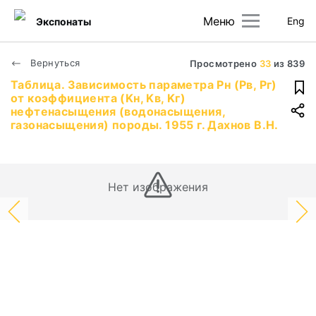
Меню
Eng
Экспонаты
Вернуться
Просмотрено
33
из
839
Таблица. Зависимость параметра Pн (Pв, Pг)
от коэффициента (Kн, Kв, Kг)
нефтенасыщения (водонасыщения,
газонасыщения) породы. 1955 г. Дахнов В.Н.
Нет изображения